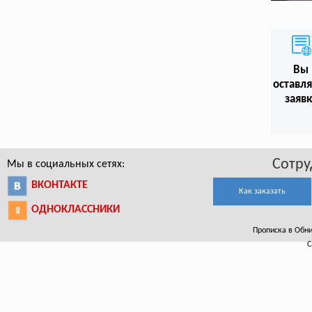
Вы
оставл
заяв
Сотру
Мы в социальных сетях:
ВКОНТАКТЕ
Как заказать
ОДНОКЛАССНИКИ
Прописка в Обнин
С