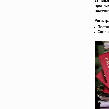
выпада
прописк
получен
Регист
Поста
Сдела