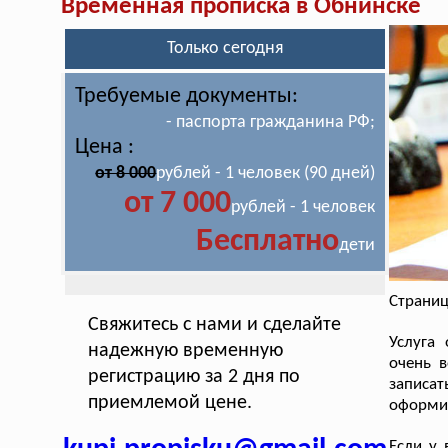
Временная прописка в Обнинске
Только сегодня
Требуемые документы:
- паспорта гражданина РФ;
Цена :
от 8 000
рублей - 1 человек (90 дней)
от 7 000
рублей - 1 человек
Бесплатно
дети
Страниц
Свяжитесь с нами и сделайте
Услуга
надежную временную
очень в
регистрацию за 2 дня по
записа
приемлемой цене.
оформи
Если у 