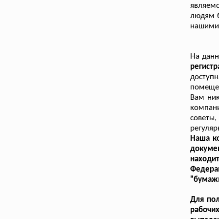
являем
людям б
нашими 
На дан
регист
доступ
помещен
Вам ник
компан
советы
регуляр
Наша ко
докуме
находи
Федера
"бумажн
Для пол
рабочих