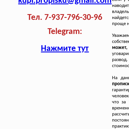
kupi.propisku@gmail.com
наводи
владель
Тел. 7-937-796-30-96
найдетс
проще н
Telegram:
Уважаем
собств
Нажмите тут
может,
уговари
развод
стоимос
На дан
пропис
гарант
человек
что за
времен
рассчи
постоя
практи